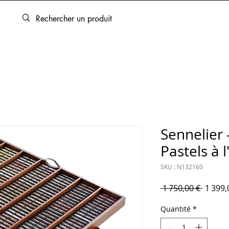
ARTOUCHES
BEAUX-ARTS
ENCADREMENT
SERVICES
Sennelier 
Pastels à l
SKU : N132160
Prix or
 1 750,00 € 
1 399,
Quantité
*