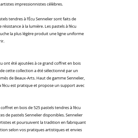
 artistes impressionnistes célèbres.
stels tendres à l’Écu Sennelier sont faits de
ésistance à la lumière. Les pastels à l’écu
ouche la plus légère produit une ligne uniforme
ir.
cu ont été ajoutées à ce grand coffret en bois
de cette collection a été sélectionné par un
imés de Beaux-Arts. Haut de gamme Sennelier,
 à l’écu est pratique et propose un support avec
coffret en bois de 525 pastels tendres à l’écu
s de pastels Sennelier disponibles. Sennelier
rtistes et poursuivent la tradition en fabriquant
ction selon vos pratiques artistiques et envies