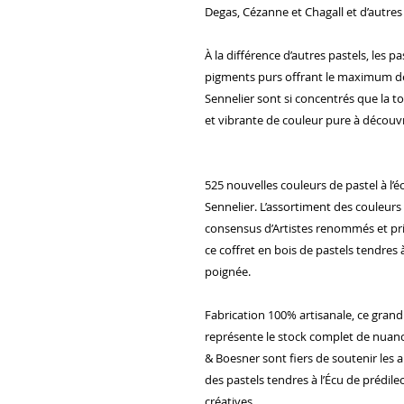
Degas, Cézanne et Chagall et d’autres
À la différence d’autres pastels, les pa
pigments purs offrant le maximum de r
Sennelier sont si concentrés que la t
et vibrante de couleur pure à découvr
525 nouvelles couleurs de pastel à l’é
Sennelier. L’assortiment des couleurs 
consensus d’Artistes renommés et pr
ce coffret en bois de pastels tendres
poignée.
Fabrication 100% artisanale, ce grand 
représente le stock complet de nuance
& Boesner sont fiers de soutenir les a
des pastels tendres à l’Écu de prédile
créatives.