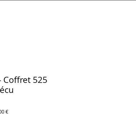
Connexion
- Coffret 525
'écu
iginal
Prix promotionnel
00 €