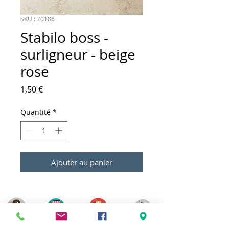
SKU : 70186
Stabilo boss -
surligneur - beige
rose
Prix
1,50 €
Quantité
*
Ajouter au panier
Meilleurs prix
Click & Collect 2H
Paiement sécurisé
Service client
toute l'année
Livraison gratuite