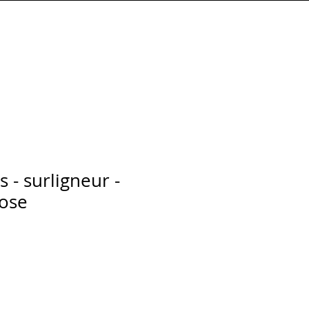
Connexion
s - surligneur -
rose