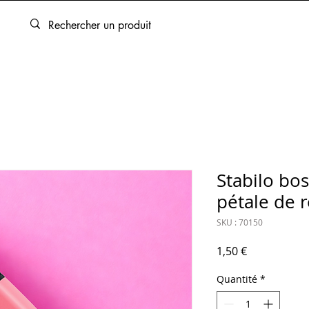
ARTOUCHES
BEAUX-ARTS
ENCADREMENT
SERVICES
Stabilo bos
pétale de 
SKU : 70150
Prix
1,50 €
Quantité
*