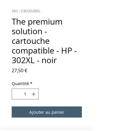
SKU : C8H302BXL
The premium
solution -
cartouche
compatible - HP -
302XL - noir
Prix
27,50 €
Quantité
*
Ajouter au panier