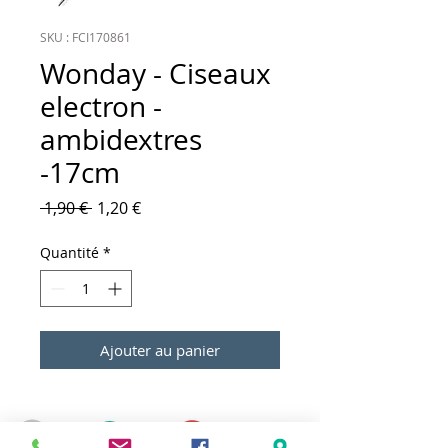
SKU : FCI170861
Wonday - Ciseaux
electron -
ambidextres
-17cm
Prix original
Prix promotionnel
 1,90 € 
1,20 €
Quantité
*
Ajouter au panier