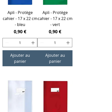
Apli - Protège
Apli - Protège
cahier - 17 x 22 cm
cahier - 17 x 22 cm
- bleu
- vert
Prix
Prix
0,90 €
0,90 €
Ajouter au
Ajouter au
panier
panier
21 x 29.7 cm (A4)