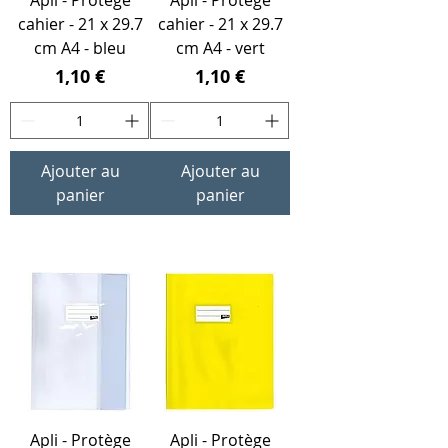
Apli - Protège
Apli - Protège
cahier - 21 x 29.7
cahier - 21 x 29.7
cm A4 - bleu
cm A4 - vert
Prix
Prix
1,10 €
1,10 €
Ajouter au
Ajouter au
panier
panier
24 x 32 cm
Apli - Protège
Apli - Protège