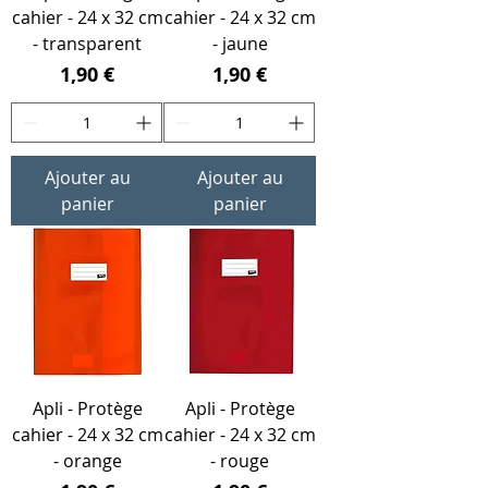
cahier - 24 x 32 cm
cahier - 24 x 32 cm
- transparent
- jaune
Prix
Prix
1,90 €
1,90 €
Ajouter au
Ajouter au
panier
panier
Apli - Protège
Apli - Protège
cahier - 24 x 32 cm
cahier - 24 x 32 cm
- orange
- rouge