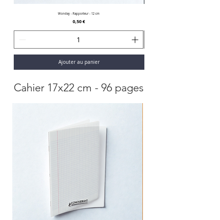
Wonday - Rapporteur - 12 cm
Prix
0,50 €
Ajouter au panier
Cahier 17x22 cm - 96 pages