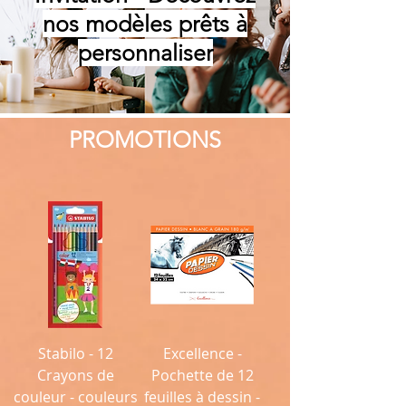
nos modèles prêts à
personnaliser
PROMOTIONS
Stabilo - 12
Excellence -
Crayons de
Pochette de 12
couleur - couleurs
feuilles à dessin -